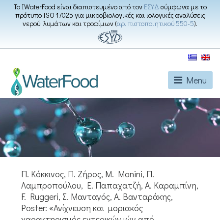
Το IWaterFood είναι διαπιστευμένο από τον
ΕΣΥΔ
σύμφωνα με το
πρότυπο ISO 17025 για μικροβιολογικές και ιολογικές αναλύσεις
νερού, λυμάτων και τροφίμων (
αρ. πιστοποιητικού 550-5
).
Menu
Π. Κόκκινος, Π. Ζήρος, M. Monini, Π.
Λαμπροπούλου, Ε. Παπαχατζή, Α. Καραμπίνη,
F. Ruggeri, Σ. Μανταγός, Α. Βανταράκης,
Poster: «Ανίχνευση και μοριακός
χαρακτηρισμός εντερικών ιών από