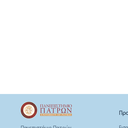
Προ
Εισ
Πανεπιστήμιο Πατρών