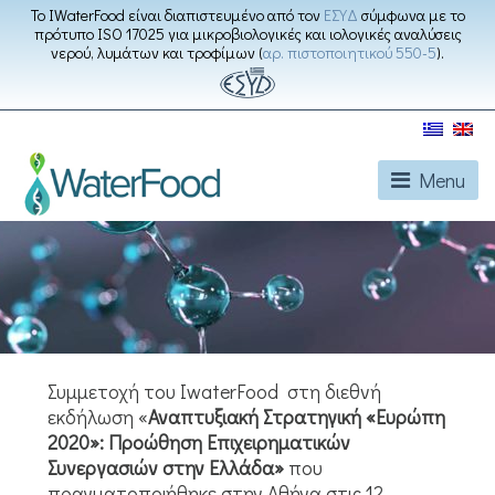
Το IWaterFood είναι διαπιστευμένο από τον
ΕΣΥΔ
σύμφωνα με το
πρότυπο ISO 17025 για μικροβιολογικές και ιολογικές αναλύσεις
νερού, λυμάτων και τροφίμων (
αρ. πιστοποιητικού 550-5
).
Menu
Συμμετοχή του IwaterFood στη διεθνή
εκδήλωση «
Αναπτυξιακή Στρατηγική «Ευρώπη
2020»: Προώθηση Επιχειρηματικών
Συνεργασιών στην Ελλάδα»
που
πραγματοποιήθηκε στην Αθήνα στις 12