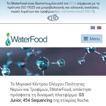
Το IWaterFood είναι διαπιστευμένο από τον
ΕΣΥΔ
σύμφωνα με το
πρότυπο ISO 17025 για μικροβιολογικές και ιολογικές αναλύσεις
νερού, λυμάτων και τροφίμων (
αρ. πιστοποιητικού 550-5
).
Menu
Το Μοριακό Κέντρου Ελέγχου Ποιότητας
Νερών και Τροφίμων, IWaterFood, απέκτησε
πρόσφατα τη δυναμική πλατφόρμα
GS
Junior, 454
Sequencing
της εταιρίας Roche.