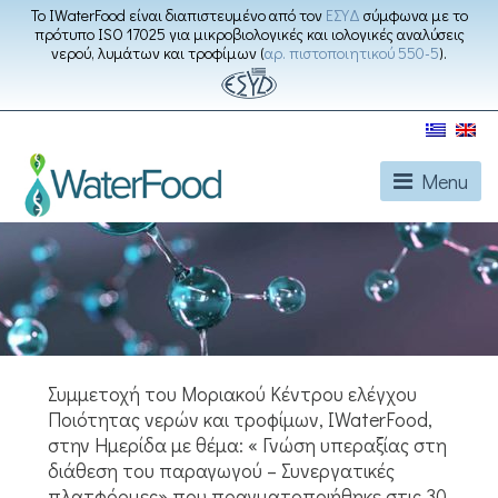
Το IWaterFood είναι διαπιστευμένο από τον
ΕΣΥΔ
σύμφωνα με το
πρότυπο ISO 17025 για μικροβιολογικές και ιολογικές αναλύσεις
νερού, λυμάτων και τροφίμων (
αρ. πιστοποιητικού 550-5
).
Menu
Συμμετοχή του Μοριακού Κέντρου ελέγχου
Ποιότητας νερών και τροφίμων, IWaterFood,
στην Ημερίδα με θέμα: « Γνώση υπεραξίας στη
διάθεση του παραγωγού – Συνεργατικές
πλατφόρμες» που πραγματοποιήθηκε στις 30