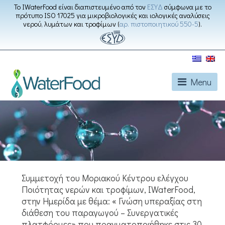
Το IWaterFood είναι διαπιστευμένο από τον
ΕΣΥΔ
σύμφωνα με το
πρότυπο ISO 17025 για μικροβιολογικές και ιολογικές αναλύσεις
νερού, λυμάτων και τροφίμων (
αρ. πιστοποιητικού 550-5
).
Menu
Συμμετοχή του Μοριακού Κέντρου ελέγχου
Ποιότητας νερών και τροφίμων, IWaterFood,
στην Ημερίδα με θέμα: « Γνώση υπεραξίας στη
διάθεση του παραγωγού – Συνεργατικές
πλατφόρμες» που πραγματοποιήθηκε στις 30