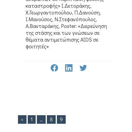
καταστροφής» Ι.Δετοράκης,
Χ.Γεωργαντοπούλου, Π.Δανούση,
Ι.Μανούσος, Ν.Στεφανόπουλος,
Α.Βανταράκης, Poster: «Διερεύνηση
της στάσης και των γνώσεων σε
θέματα αντιμετώπισης AIDS σε
φοιτητές»
<
1
…
8
9