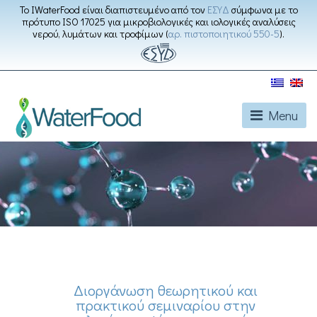
Το IWaterFood είναι διαπιστευμένο από τον
ΕΣΥΔ
σύμφωνα με το
πρότυπο ISO 17025 για μικροβιολογικές και ιολογικές αναλύσεις
νερού, λυμάτων και τροφίμων (
αρ. πιστοποιητικού 550-5
).
Menu
Διοργάνωση θεωρητικού και
πρακτικού σεμιναρίου στην