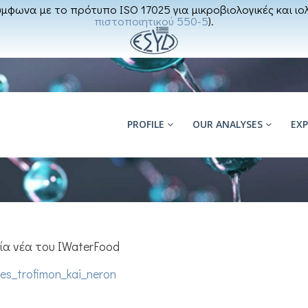
μφωνα με το πρότυπο ISO 17025 για μικροβιολογικές και ιολ
πιστοποιητικού 550-5
).
PROFILE
OUR ANALYSES
EX
α νέα του IWaterFood
ies_trofimon_kai_neron