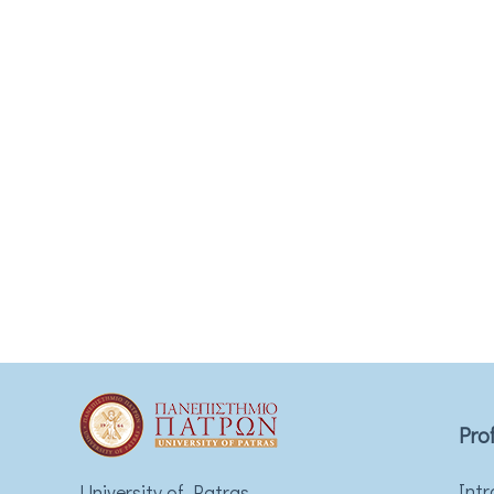
Prof
Intr
University of Patras