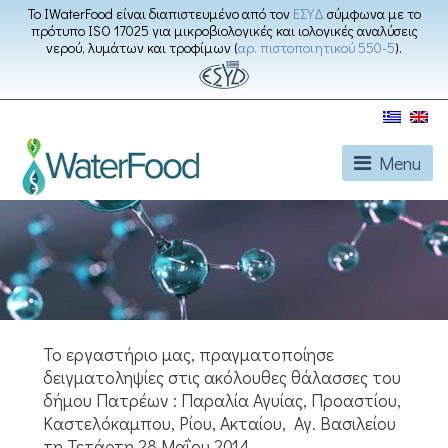
Το IWaterFood είναι διαπιστευμένο από τον
ΕΣΥΔ
σύμφωνα με το
πρότυπο ISO 17025 για μικροβιολογικές και ιολογικές αναλύσεις
νερού, λυμάτων και τροφίμων (
αρ. πιστοποιητικού 550-5
).
Menu
Το εργαστήριο μας, πραγματοποίησε
δειγματοληψίες στις ακόλουθες θάλασσες του
δήμου Πατρέων : Παραλία Αγυίας, Προαστίου,
Καστελόκαμπου, Ρίου, Ακταίου, Αγ. Βασιλείου
τη Τετάρτη 28 Μαΐου 2014.