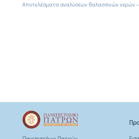
Αποτελέσματα αναλύσεων θαλασσινών νερών – 
Προ
Εισ
Πανεπιστήμιο Πατρών