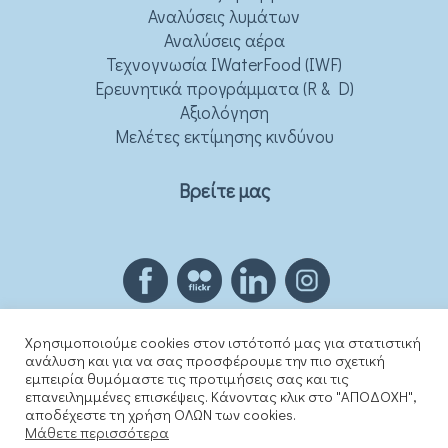
Αναλύσεις λυμάτων
Αναλύσεις αέρα
Τεχνογνωσία IWaterFood (IWF)
Ερευνητικά προγράμματα (R & D)
Αξιολόγηση
Μελέτες εκτίμησης κινδύνου
Βρείτε μας
Χρησιμοποιούμε cookies στον ιστότοπό μας για στατιστική
ανάλυση και για να σας προσφέρουμε την πιο σχετική
© Copyright © 2021 iwaterfood.gr All rights reserved.
εμπειρία θυμόμαστε τις προτιμήσεις σας και τις
κατασκευή ιστοσελίδας eLogic.gr
επανειλημμένες επισκέψεις. Κάνοντας κλικ στο "ΑΠΟΔΟΧΗ",
αποδέχεστε τη χρήση ΟΛΩΝ των cookies.
Μάθετε περισσότερα