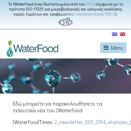
Το IWaterFood είναι διαπιστευμένο από τον
ΕΣΥΔ
σύμφωνα με το
πρότυπο ISO 17025 για μικροβιολογικές και ιολογικές αναλύσεις
νερού, λυμάτων και τροφίμων (
αρ. πιστοποιητικού 550-5
).
Menu
Εδώ μπορείτε να παρακολουθήσετε τα
τελευταία νέα του IWaterFood
IWaterFoodTimes:
2_newsletter_SEP_2014
,
etaireies_